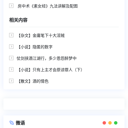
房中术《素女经》九法讲解及配图

相关内容
【杂文】金庸笔下十大淫贼

【小说】隐匿的数字

仗剑挟酒江湖行，多少恩怨醉梦中

【小说】只有上主才会原谅罪人（下）

【散文】酒的情色

微语
