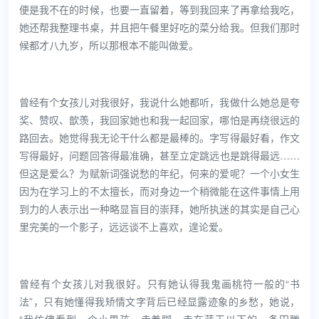
便是我不在的时候，也要一直留着，等到我回来了再拿给我吃，
她还帮我整理书桌，并且把午餐里好吃的菜分给我。但我们那时
候都才八九岁，所以那根本不能叫做爱。
曾经有个女孩儿对我很好，我说什么她都听，我做什么她总是夸
奖、赞叹、歆羡，我回家她也和我一起回家，哪怕是再绕很远的
路回去。她觉得我无论干什么都是最棒的。字写得最好看，作文
写得最好，问题回答得最准确，甚至立定跳远也是跳得最远……
但这是爱么？为赋新词强说愁的年纪，何来的爱呢？一个小女生
因为在学习上的不太擅长，而对身边一个稍微能在这件事情上用
到力的人表示出一种略显盲目的崇拜，她所执迷的其实是自己心
里完美的一个影子，远远谈不上喜欢，遑论爱。
曾经有个女孩儿对我很好。只有她认得我鬼画桃符一般的“书
法”，只有她懂得我矫情文字背后已经显露迹象的乡愁，她说，