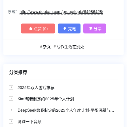
原载：
http://www.douban.com/group/topic/64986428/
点赞 (
0
)
充电
分享



杂文
写作生活在别处
分类推荐
2025年双人游戏推荐

Kimi帮我制定的2025年个人计划

DeepSeek给我制定的2025个人年度计划-平衡深耕与探索，持续有趣与创收

测试一下音频
