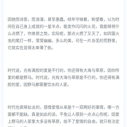
因她而诗意，而浪漫，甚至愚蠢。经年守候着，盼望着，以为时
间在自己身上成就的一星半点，能变作闪闪的火花，竟能够将什
么点燃了，作燎原之势。实际呢，那点火燃了又灭了，如同萤火
虫的尾灯一样，莹莹幽幽，多么的美，可在一片杂芜的荒野里，
它就实在显得太单薄了些。
时代说，光有满腔的爱是不行的，你还得有大海与草原，因你所
爱的都是野马。时代说，光有大海与草原是不行的，你还得有满
腔的爱，因野马都需要饮水的人家。
时代也真够扯淡的，感情爱情从来是个一双两好的事情，哪一方
面都不能缺。真是如此的话，不免让人感到一点点心伤呢，因爱
上野马的人家里大多没有草原，给不了爱情的自由，就只有注定