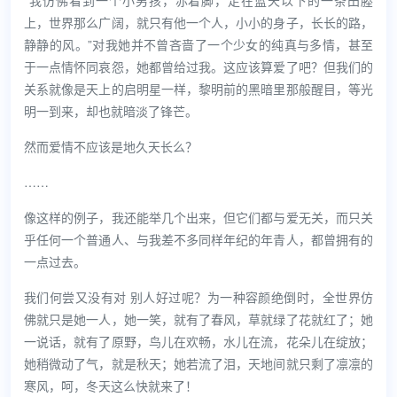
“我仿佛看到一个小男孩，赤着脚，走在蓝天以下的一条田塍
上，世界那么广阔，就只有他一个人，小小的身子，长长的路，
静静的风。”对我她并不曾吝啬了一个少女的纯真与多情，甚至
于一点情怀同哀怨，她都曾给过我。这应该算爱了吧？但我们的
关系就像是天上的启明星一样，黎明前的黑暗里那般醒目，等光
明一到来，却也就暗淡了锋芒。
然而爱情不应该是地久天长么？
……
像这样的例子，我还能举几个出来，但它们都与爱无关，而只关
乎任何一个普通人、与我差不多同样年纪的年青人，都曾拥有的
一点过去。
我们何尝又没有对
别人好过呢？为一种容颜绝倒时，全世界仿
佛就只是她一人，她一笑，就有了春风，草就绿了花就红了；她
一说话，就有了原野，鸟儿在欢畅，水儿在流，花朵儿在绽放；
她稍微动了气，就是秋天；她若流了泪，天地间就只剩了凛凛的
寒风，呵，冬天这么快就来了！