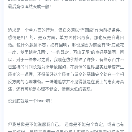
最后竟似浑然天成一般！
追求是一个单方面的行为，但它必须以“有回应”作为前提条件。
感情是相互的、是双方面，单方面付出再多，那也只是自说自
话。说什么念念不忘，必有回响，那也是因为前面有“叶底藏花
一度，梦里踏雪几回”、“一约既定，万山无阻”的良好基础啊。所
以，对于一些未尽之爱，我现在仿佛豁达了许多，有些东西并不
已坚持的时间长短为衡量依据的，在感情的世界里实践量变产生
质变这一道理，还得做好这个质变与量变的基础完全处在一个相
反方向的心理准备。一味地追求并不见得就是在爱上的忠贞与高
洁，还有可能是心理不健全、情商太低的表现。
说到底就是一个loser嘛！
但我总像是不能说服我自己，
还像是不能完全肯定，或者也有
一些时候，爱情是需要一点愚公移山般的忍耐跟执着也说不定