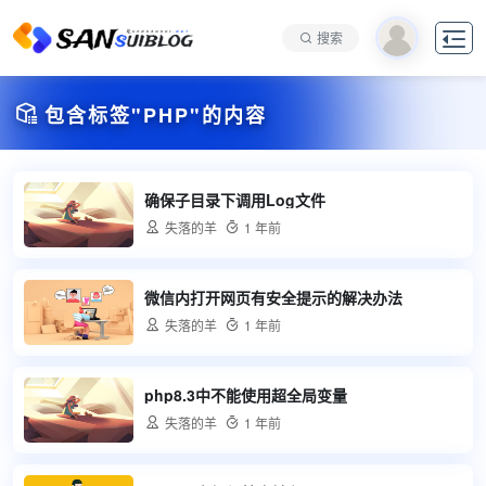

搜索

包含标签"PHP"的内容
确保子目录下调用Log文件

失落的羊

1 年前
微信内打开网页有安全提示的解决办法

失落的羊

1 年前
php8.3中不能使用超全局变量

失落的羊

1 年前