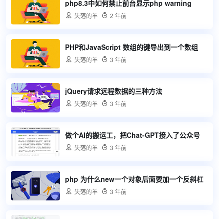
php8.3中如何禁止前台显示php warning

失落的羊

2 年前
PHP和JavaScript 数组的键导出到一个数组

失落的羊

3 年前
jQuery请求远程数据的三种方法

失落的羊

3 年前
做个AI的搬运工，把Chat-GPT接入了公众号

失落的羊

3 年前
php 为什么new一个对象后面要加一个反斜杠

失落的羊

3 年前