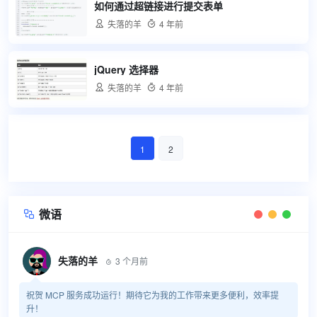
如何通过超链接进行提交表单

失落的羊

4 年前
jQuery 选择器

失落的羊

4 年前
1
2
微语

失落的羊
3 个月前

祝贺 MCP 服务成功运行！期待它为我的工作带来更多便利，效率提
升！