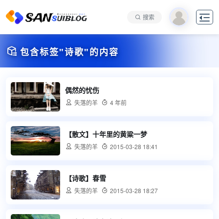

搜索

包含标签"诗歌"的内容
偶然的忧伤

失落的羊

4 年前
【散文】十年里的黄粱一梦

失落的羊

2015-03-28 18:41
【诗歌】春雪

失落的羊

2015-03-28 18:27