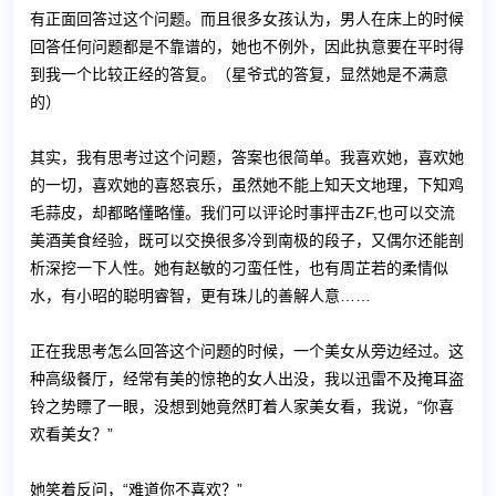
有正面回答过这个问题。而且很多女孩认为，男人在床上的时候
回答任何问题都是不靠谱的，她也不例外，因此执意要在平时得
到我一个比较正经的答复。（星爷式的答复，显然她是不满意
的）
其实，我有思考过这个问题，答案也很简单。我喜欢她，喜欢她
的一切，喜欢她的喜怒哀乐，虽然她不能上知天文地理，下知鸡
毛蒜皮，却都略懂略懂。我们可以评论时事抨击ZF,也可以交流
美酒美食经验，既可以交换很多冷到南极的段子，又偶尔还能剖
析深挖一下人性。她有赵敏的刁蛮任性，也有周芷若的柔情似
水，有小昭的聪明睿智，更有珠儿的善解人意……
正在我思考怎么回答这个问题的时候，一个美女从旁边经过。这
种高级餐厅，经常有美的惊艳的女人出没，我以迅雷不及掩耳盗
铃之势瞟了一眼，没想到她竟然盯着人家美女看，我说，“你喜
欢看美女？”
她笑着反问，“难道你不喜欢？”