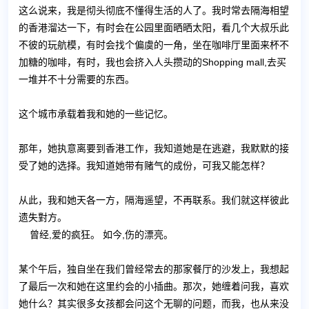
这么说来，我是彻头彻底不懂得生活的人了。我时常去隔海相望
的香港溜达一下，有时会在公园里面晒晒太阳，看几个大叔乐此
不彼的玩航模，有时会找个偏虞的一角，坐在咖啡厅里面来杯不
加糖的咖啡，有时，我也会挤入人头攒动的Shopping mall,去买
一堆并不十分需要的东西。
这个城市承载着我和她的一些记忆。
那年，她执意离要到香港工作，我知道她是在逃避，我默默的接
受了她的选择。我知道她带有赌气的成份，可我又能怎样？
从此，我和她天各一方，隔海遥望，不再联系。我们就这样彼此
遗失對方。
曾经,爱的疯狂。 如今,伤的漂亮。
某个午后，独自坐在我们曾经常去的那家餐厅的沙发上，我想起
了最后一次和她在这里约会的小插曲。那次，她缠着问我，喜欢
她什么？其实很多女孩都会问这个无聊的问题，而我，也从来没