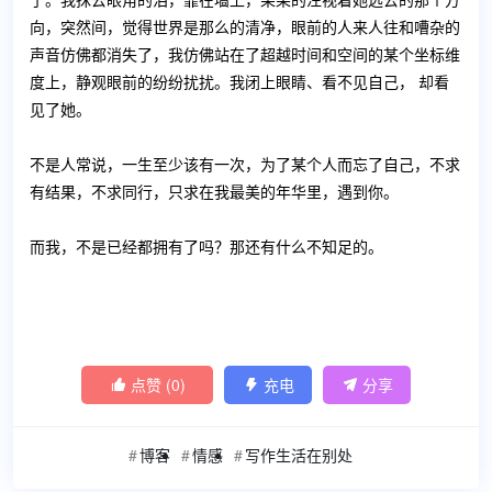
了。我抹去眼角的泪，靠在墙上，呆呆的注视着她远去的那个方
向，突然间，觉得世界是那么的清净，眼前的人来人往和嘈杂的
声音仿佛都消失了，我仿佛站在了超越时间和空间的某个坐标维
度上，静观眼前的纷纷扰扰。我闭上眼睛、看不见自己， 却看
见了她。
不是人常说，一生至少该有一次，为了某个人而忘了自己，不求
有结果，不求同行，只求在我最美的年华里，遇到你。
而我，不是已经都拥有了吗？那还有什么不知足的。
点赞 (
0
)
充电
分享



博客
情感
写作生活在别处