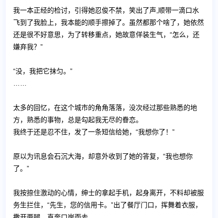
我一本正经的检讨，引得她忍俊不禁，笑出了声,顺带一滴口水
飞到了我脸上，我本能的顺手擦掉了。虽然都那个啥了，她依然
还是很不好意思，为了转移重点，她故意佯装生气，“怎么，还
嫌弃我？”
“没，我把它抹匀。”
……
太多的回忆，在这个城市的角角落落，没次经过那些熟悉的地
方，熟悉的事物，总是勾起我无尽的眷恋。
我终于还是忍不住，发了一条短信给她，“我想你了！”
原以为讯息会石沉大海，却意外收到了她的答复，“我也想你
了。”
我按捺住激动的心情，绅士的拿起手机，起身离开，不料却被服
务生拦住，“先生，您的信用卡。”出了餐厅门口，挥舞着衣服，
撒开两腿，直奔口岸而去。